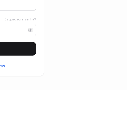
Esqueceu a senha?
-se